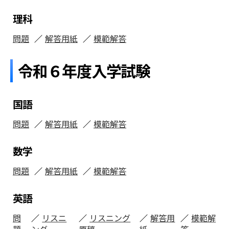
理科
問題
解答用紙
模範解答
令和６年度入学試験
国語
問題
解答用紙
模範解答
数学
問題
解答用紙
模範解答
英語
問
リスニ
リスニング
解答用
模範解
題
ング
原稿
紙
答