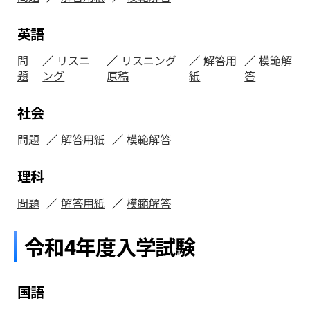
英語
問
リスニ
リスニング
解答用
模範解
題
ング
原稿
紙
答
社会
問題
解答用紙
模範解答
理科
問題
解答用紙
模範解答
令和4年度入学試験
国語