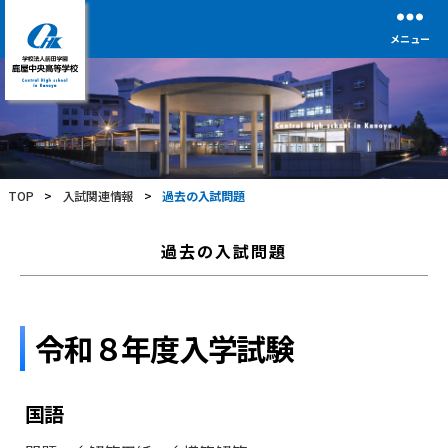
メニュー
学
校
法
人
前
TOP
>
入試関連情報
>
過去の入試問題
田
学
園
過去の入試問題
鹿
屋
中
央
令和８年度入学試験
高
等
学
校
国語