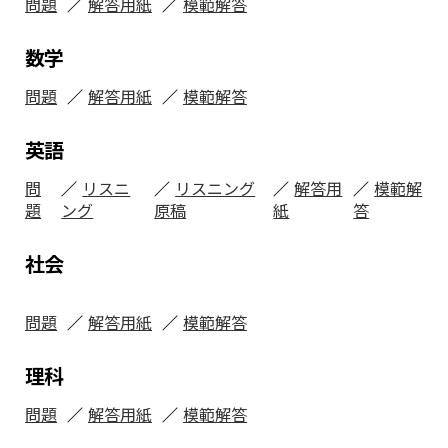
問題
解答用紙
模範解答
数学
問題
解答用紙
模範解答
英語
問
リスニ
リスニング
解答用
模範解
題
ング
原稿
紙
答
社会
問題
解答用紙
模範解答
理科
問題
解答用紙
模範解答