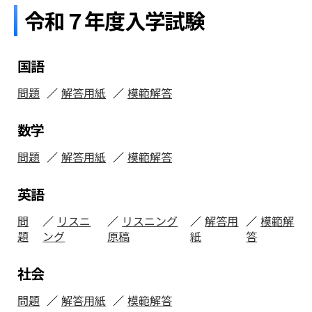
令和７年度入学試験
国語
問題
解答用紙
模範解答
数学
問題
解答用紙
模範解答
英語
問
リスニ
リスニング
解答用
模範解
題
ング
原稿
紙
答
社会
問題
解答用紙
模範解答