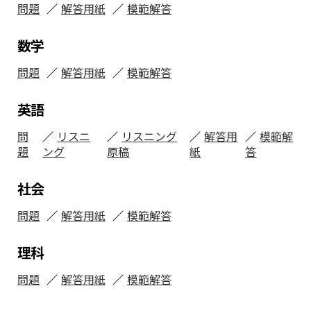
問題
解答用紙
模範解答
数学
問題
解答用紙
模範解答
英語
問
リスニ
リスニング
解答用
模範解
題
ング
原稿
紙
答
社会
問題
解答用紙
模範解答
理科
問題
解答用紙
模範解答