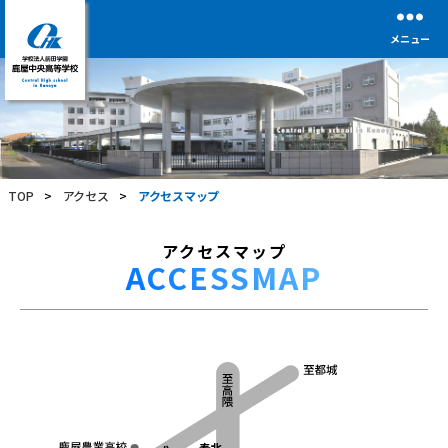
メニュー
学
校
法
人
前
TOP
>
アクセス
>
アクセスマップ
田
学
園
アクセスマップ
鹿
ACCESSMAP
屋
中
央
高
等
学
校