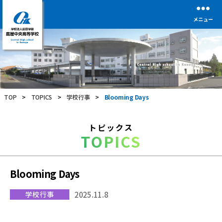
メニュー
学
校
法
人
前
TOP
>
TOPICS
>
学校行事
>
Blooming Days
田
学
園
トピックス
鹿
TOPICS
屋
中
央
高
Blooming Days
等
学
学校行事
2025.11.8
校