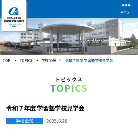
メニュー
学
校
法
人
前
TOP
>
TOPICS
>
学校全般
>
令和７年度 学習塾学校見学会
田
学
園
トピックス
鹿
TOPICS
屋
中
央
高
令和７年度 学習塾学校見学会
等
学
学校全般
2025.6.20
校