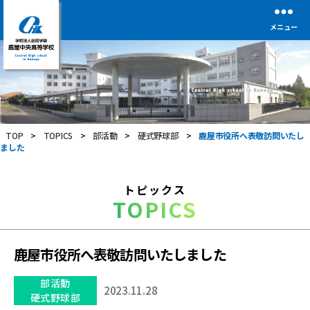
メニュー
学
校
法
人
前
TOP
>
TOPICS
>
部活動
>
硬式野球部
>
鹿屋市役所へ表敬訪問いたし
田
ました
学
園
鹿
トピックス
屋
TOPICS
中
央
高
等
鹿屋市役所へ表敬訪問いたしました
学
校
部活動
2023.11.28
硬式野球部