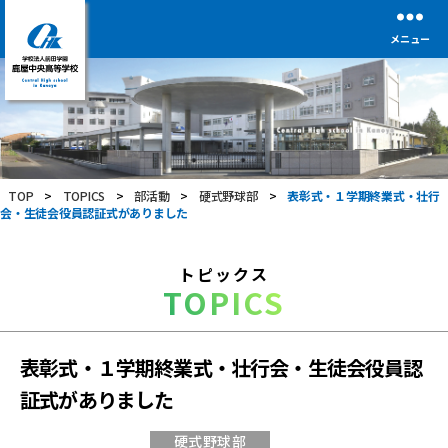
メニュー
学
校
法
人
前
TOP
>
TOPICS
>
部活動
>
硬式野球部
>
表彰式・１学期終業式・壮行
田
会・生徒会役員認証式がありました
学
園
鹿
トピックス
屋
TOPICS
中
央
高
等
表彰式・１学期終業式・壮行会・生徒会役員認
学
証式がありました
校
硬式野球部