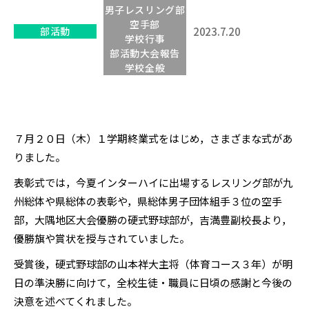
男子レスリング部
空手部
部活動
2023.7.20
学校行事
部活動大会報告
学校全般
７月２０日（木）１学期終業式をはじめ，さまざまな式があ
りました。
表彰式では，今夏インターハイに出場するレスリング部が九
州総体や県総体の表彰や，県総体男子団体組手３位の空手
部，大隅地区大会優勝の硬式野球部が，吉満豊副校長より，
優勝旗や賞状を授与されていました。
受賞後，硬式野球部の山本祥大主将（体育コース３年）が明
日の準決勝に向けて，全校生徒・職員に日頃の感謝と今後の
決意を述べてくれました。