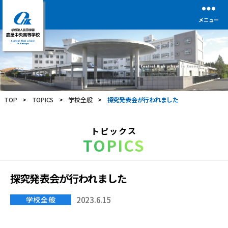
メニュー
学
校
法
人
前
TOP
>
TOPICS
>
学校全般
>
探究発表会が行われました
田
学
園
トピックス
鹿
TOPICS
屋
中
央
高
探究発表会が行われました
等
学
学校全般
2023.6.15
校