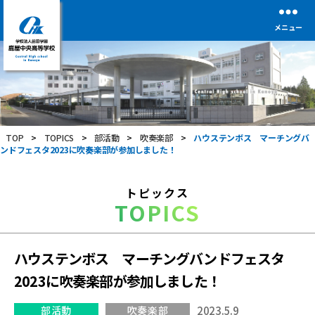
メニュー
学
校
法
人
前
TOP
>
TOPICS
>
部活動
>
吹奏楽部
>
ハウステンボス マーチングバ
田
ンドフェスタ2023に吹奏楽部が参加しました！
学
園
鹿
トピックス
屋
TOPICS
中
央
高
等
ハウステンボス マーチングバンドフェスタ
学
2023に吹奏楽部が参加しました！
校
部活動
吹奏楽部
2023.5.9