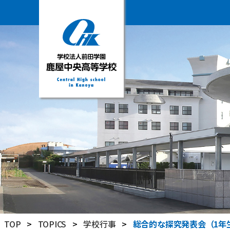
学
校
法
人
前
田
学
園
鹿
屋
中
央
高
TOP
>
TOPICS
>
学校行事
>
総合的な探究発表会（1年
等