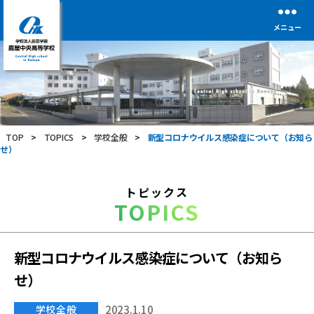
メニュー
学
校
法
人
前
TOP
>
TOPICS
>
学校全般
>
新型コロナウイルス感染症について（お知ら
田
せ）
学
園
鹿
トピックス
屋
TOPICS
中
央
高
等
新型コロナウイルス感染症について（お知ら
学
せ）
校
学校全般
2023.1.10