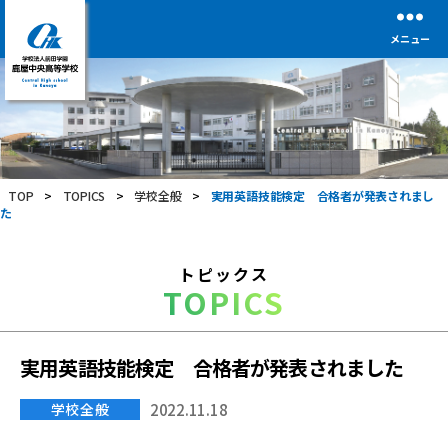
メニュー
学
校
法
人
前
TOP
>
TOPICS
>
学校全般
>
実用英語技能検定 合格者が発表されまし
田
た
学
園
鹿
トピックス
屋
TOPICS
中
央
高
等
実用英語技能検定 合格者が発表されました
学
校
学校全般
2022.11.18