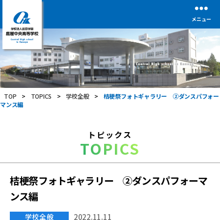
メニュー
学
校
法
人
前
TOP
>
TOPICS
>
学校全般
>
桔梗祭フォトギャラリー ②ダンスパフォー
田
マンス編
学
園
鹿
トピックス
屋
TOPICS
中
央
高
等
桔梗祭フォトギャラリー ②ダンスパフォーマ
学
ンス編
校
学校全般
2022.11.11