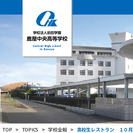
学
校
法
人
前
田
学
園
鹿
屋
中
央
高
TOP
>
TOPICS
>
学校全般
>
高校生レストラン １０月
等