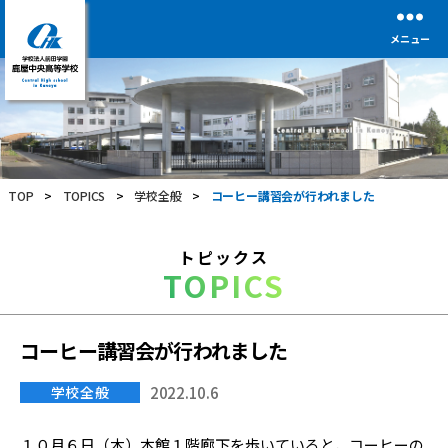
メニュー
学
校
法
人
前
TOP
>
TOPICS
>
学校全般
>
コーヒー講習会が行われました
田
学
園
トピックス
鹿
TOPICS
屋
中
央
高
コーヒー講習会が行われました
等
学
学校全般
2022.10.6
校
１０月６日（木）本館１階廊下を歩いていると，コーヒーの