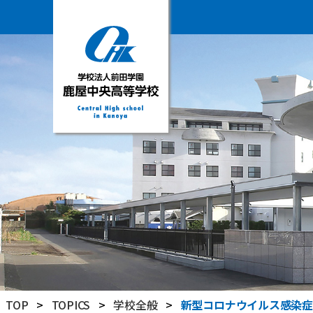
学
校
法
人
前
田
学
園
鹿
屋
中
央
高
TOP
>
TOPICS
>
学校全般
>
新型コロナウイルス感染症
等