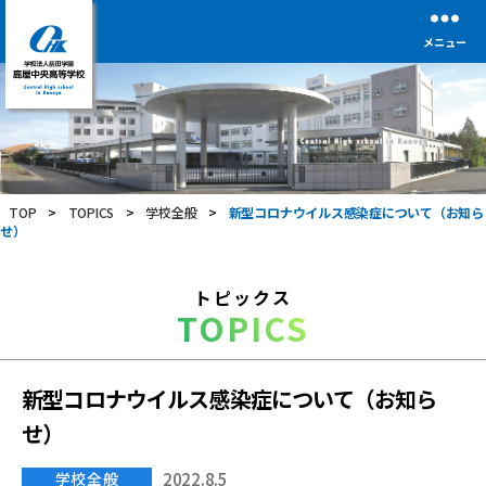
メニュー
学
校
法
人
前
TOP
>
TOPICS
>
学校全般
>
新型コロナウイルス感染症について（お知ら
田
せ）
学
園
鹿
トピックス
屋
TOPICS
中
央
高
等
新型コロナウイルス感染症について（お知ら
学
せ）
校
学校全般
2022.8.5