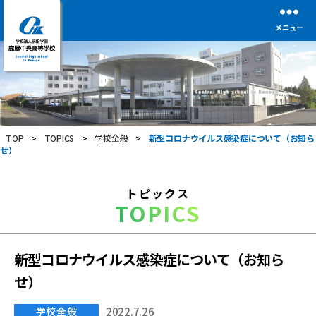
メニュー
学
校
法
人
前
TOP
>
TOPICS
>
学校全般
>
新型コロナウイルス感染症について（お知ら
田
せ）
学
園
鹿
トピックス
屋
TOPICS
中
央
高
等
新型コロナウイルス感染症について（お知ら
学
せ）
校
学校全般
2022.7.26