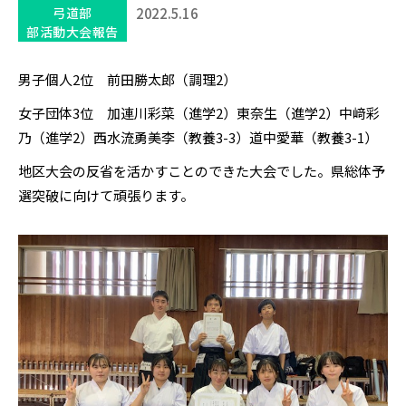
弓道部
2022.5.16
部活動大会報告
男子個人2位 前田勝太郎（調理2）
女子団体3位 加連川彩菜（進学2）東奈生（進学2）中﨑彩
乃（進学2）西水流勇美李（教養3-3）道中愛華（教養3-1）
地区大会の反省を活かすことのできた大会でした。県総体予
選突破に向けて頑張ります。