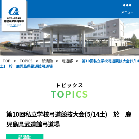
メニュー
学
校
法
人
前
TOP
>
TOPICS
>
部活動
>
弓道部
>
第10回私立学校弓道競技大会(5/14
田
土) 於 鹿児島県武道館弓道場
学
園
鹿
トピックス
屋
TOPICS
中
央
高
等
第10回私立学校弓道競技大会(5/14土) 於 鹿
学
児島県武道館弓道場
校
部活動