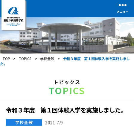
メニュー
学
校
法
人
前
TOP
>
TOPICS
>
学校全般
>
令和３年度 第１回体験入学を実施しまし
田
た。
学
園
鹿
トピックス
屋
TOPICS
中
央
高
等
令和３年度 第１回体験入学を実施しました。
学
校
学校全般
2021.7.9