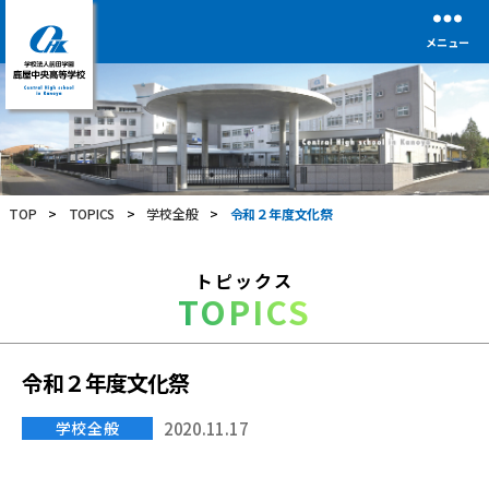
メニュー
学
校
法
人
前
TOP
>
TOPICS
>
学校全般
>
令和２年度文化祭
田
学
園
トピックス
鹿
TOPICS
屋
中
央
高
令和２年度文化祭
等
学
学校全般
2020.11.17
校