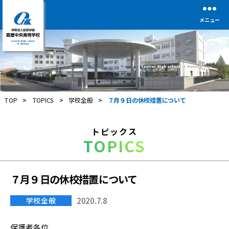
メニュー
学
校
法
人
前
TOP
>
TOPICS
>
学校全般
>
７月９日の休校措置について
田
学
園
トピックス
鹿
TOPICS
屋
中
央
高
７月９日の休校措置について
等
学
学校全般
2020.7.8
校
保護者各位