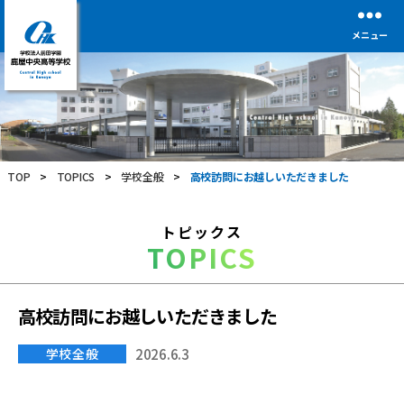
メニュー
学
校
法
人
前
TOP
>
TOPICS
>
学校全般
>
高校訪問にお越しいただきました
田
学
園
トピックス
鹿
TOPICS
屋
中
央
高
高校訪問にお越しいただきました
等
学
学校全般
2026.6.3
校