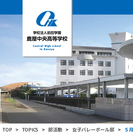
学
校
法
人
前
田
学
園
鹿
屋
中
央
高
TOP
>
TOPICS
>
部活動
>
女子バレーボール部
>
５
等