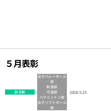
学
校
５月表彰
女子バレーボール
部
剣道部
2026.5.25
部活動
弓道部
バドミントン部
女子ソフトボール
部