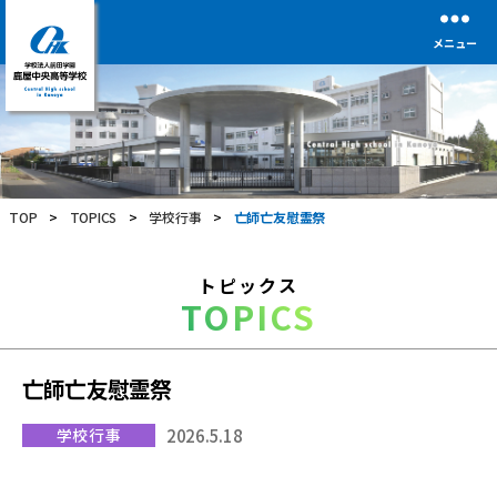
メニュー
学
校
法
人
前
TOP
>
TOPICS
>
学校行事
>
亡師亡友慰霊祭
田
学
園
トピックス
鹿
TOPICS
屋
中
央
高
亡師亡友慰霊祭
等
学
学校行事
2026.5.18
校