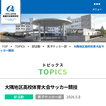
メニュー
学
校
法
人
前
TOP
>
TOPICS
>
部活動
>
男子サッカー部
>
大隅地区高校体育大会サ
田
ッカー競技
学
園
鹿
トピックス
屋
TOPICS
中
央
高
等
大隅地区高校体育大会サッカー競技
学
校
部活動
男子サッカー部
2026.5.8