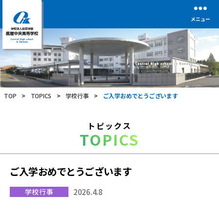
メニュー
学
校
法
人
前
TOP
>
TOPICS
>
学校行事
>
ご入学おめでとうございます
田
学
園
トピックス
鹿
TOPICS
屋
中
央
高
ご入学おめでとうございます
等
学
学校行事
2026.4.8
校