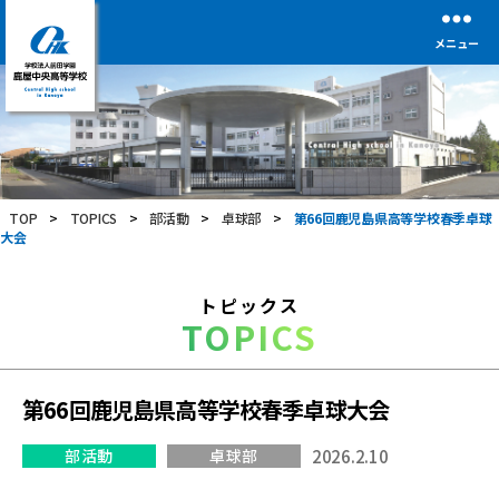
メニュー
学
校
法
人
前
TOP
>
TOPICS
>
部活動
>
卓球部
>
第66回鹿児島県高等学校春季卓球
田
大会
学
園
鹿
トピックス
屋
TOPICS
中
央
高
等
第66回鹿児島県高等学校春季卓球大会
学
校
部活動
卓球部
2026.2.10