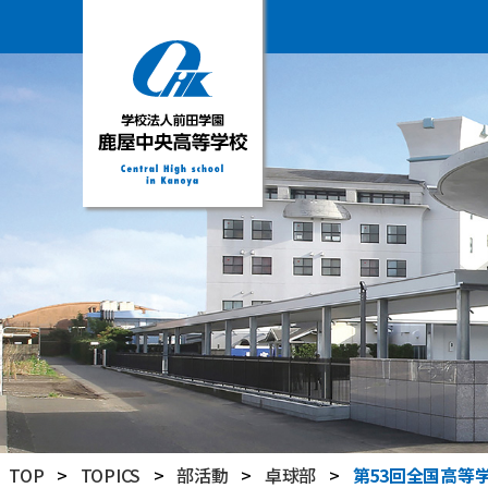
学
校
法
人
前
田
学
園
鹿
屋
中
央
高
TOP
>
TOPICS
>
部活動
>
卓球部
>
第53回全国高等
等