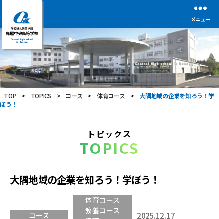
メニュー
学
校
法
人
前
TOP
>
TOPICS
>
コース
>
体育コース
>
大隅地域の企業を知ろう！学
田
ぼう！
学
園
鹿
トピックス
屋
TOPICS
中
央
高
等
大隅地域の企業を知ろう！学ぼう！
学
校
体育コース
教養コース
コース
2025.12.17