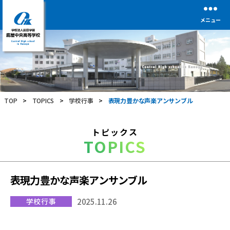
メニュー
学
校
法
人
前
TOP
>
TOPICS
>
学校行事
>
表現力豊かな声楽アンサンブル
田
学
園
トピックス
鹿
TOPICS
屋
中
央
高
表現力豊かな声楽アンサンブル
等
学
学校行事
2025.11.26
校