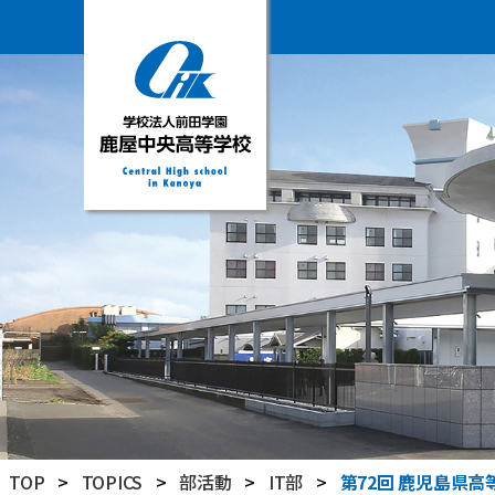
学
校
法
人
前
田
学
園
鹿
屋
中
央
高
TOP
>
TOPICS
>
部活動
>
IT部
>
第72回 鹿児島県高
等