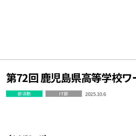
学
校
第72回 鹿児島県高等学校ワ
2025.10.6
部活動
IT部