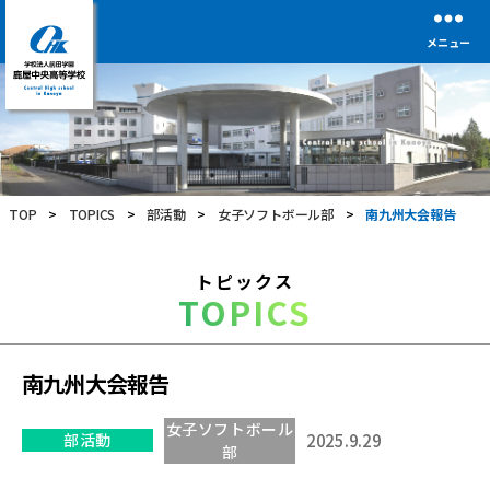
メニュー
学
校
法
人
前
TOP
>
TOPICS
>
部活動
>
女子ソフトボール部
>
南九州大会報告
田
学
園
トピックス
鹿
TOPICS
屋
中
央
高
南九州大会報告
等
学
女子ソフトボール
校
部活動
2025.9.29
部