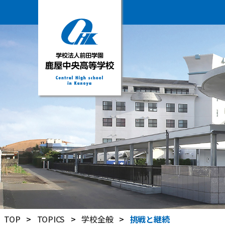
学
校
法
人
前
田
学
園
鹿
屋
中
央
高
TOP
>
TOPICS
>
学校全般
>
挑戦と継続
等