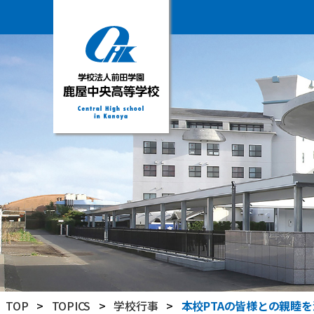
学
校
法
人
前
田
学
園
鹿
屋
中
央
高
TOP
>
TOPICS
>
学校行事
>
本校PTAの皆様との親睦
等