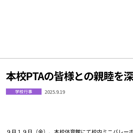
学
校
本校PTAの皆様との親睦を
2025.9.19
学校行事
９月１９日（金）、本校体育館にて校内ミニバレー