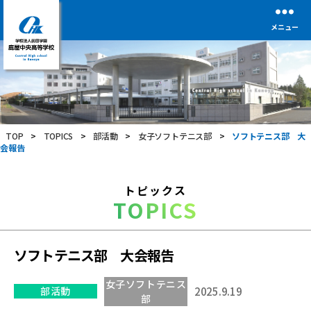
メニュー
学
校
法
人
前
TOP
>
TOPICS
>
部活動
>
女子ソフトテニス部
>
ソフトテニス部 大
田
会報告
学
園
鹿
トピックス
屋
TOPICS
中
央
高
等
ソフトテニス部 大会報告
学
校
女子ソフトテニス
部活動
2025.9.19
部