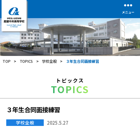
メニュー
学
校
法
人
前
TOP
>
TOPICS
>
学校全般
>
３年生合同面接練習
田
学
園
トピックス
鹿
TOPICS
屋
中
央
高
３年生合同面接練習
等
学
学校全般
2025.5.27
校