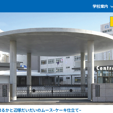
学校案内
はるかと辺塚だいだいのムース~ケーキ仕立て~