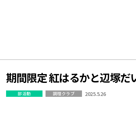
学
校
期間限定 紅はるかと辺塚だ
2025.5.26
部活動
調理クラブ