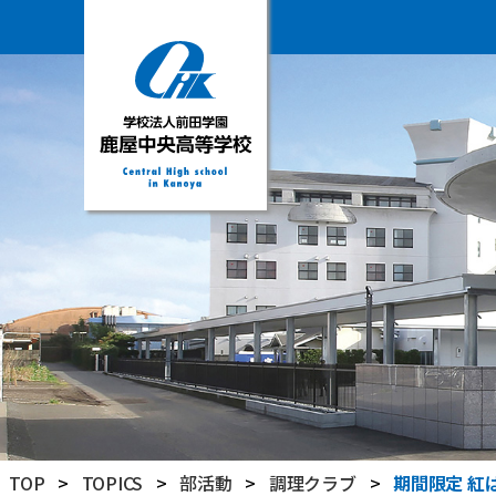
学
校
法
人
前
田
学
園
鹿
屋
中
央
高
TOP
>
TOPICS
>
部活動
>
調理クラブ
>
期間限定 紅
等