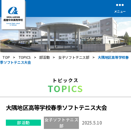
メニュー
学
校
法
人
前
TOP
>
TOPICS
>
部活動
>
女子ソフトテニス部
>
大隅地区高等学校春
田
季ソフトテニス大会
学
園
鹿
トピックス
屋
TOPICS
中
央
高
等
大隅地区高等学校春季ソフトテニス大会
学
校
女子ソフトテニス
部活動
2025.5.10
部