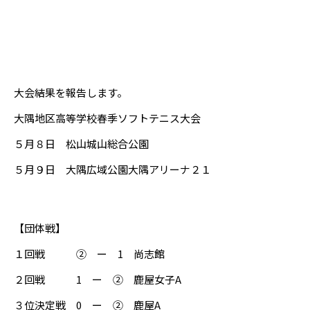
大会結果を報告します。
大隅地区高等学校春季ソフトテニス大会
５月８日 松山城山総合公園
５月９日 大隅広域公園大隅アリーナ２１
【団体戦】
１回戦 ② ー 1 尚志館
２回戦 1 ー ② 鹿屋女子A
３位決定戦 0 ー ② 鹿屋A