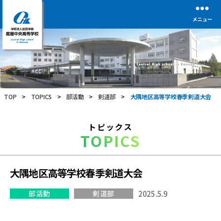
メニュー
学
校
法
人
前
TOP
>
TOPICS
>
部活動
>
剣道部
>
大隅地区高等学校春季剣道大会
田
学
園
トピックス
鹿
TOPICS
屋
中
央
高
大隅地区高等学校春季剣道大会
等
学
部活動
剣道部
2025.5.9
校