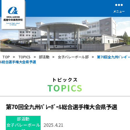
メニュー
学
校
法
人
前
TOP
>
TOPICS
>
部活動
>
女子バレーボール部
>
第70回全九州ﾊﾞﾚｰﾎﾞｰ
田
ﾙ総合選手権大会県予選
学
園
鹿
トピックス
屋
TOPICS
中
央
高
等
第70回全九州ﾊﾞﾚｰﾎﾞｰﾙ総合選手権大会県予選
学
校
部活動
女子バレーボール
2025.4.21