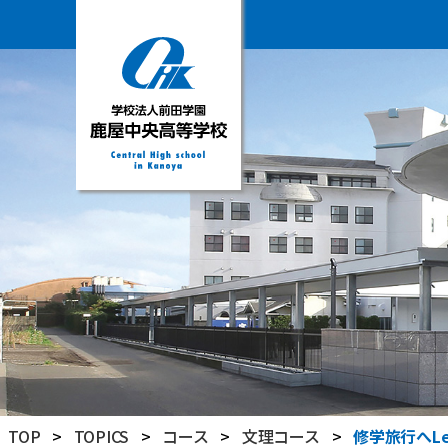
学
校
法
人
前
田
学
園
鹿
屋
中
央
高
TOP
>
TOPICS
>
コース
>
文理コース
>
修学旅行へLet’
等