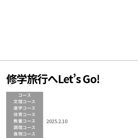
学
校
修学旅行へLet’s Go!
コース
文理コース
進学コース
体育コース
2025.2.10
教養コース
調理コース
食物コース