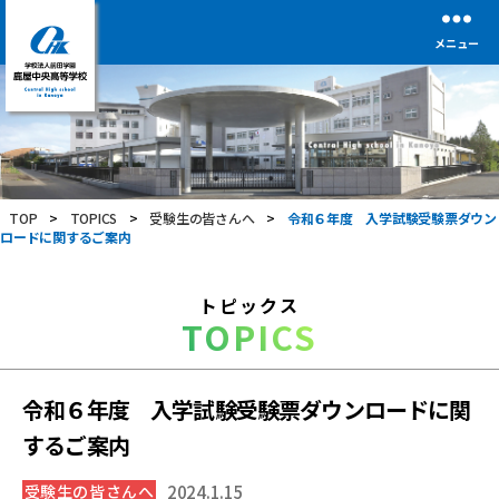
メニュー
学
校
法
人
前
TOP
>
TOPICS
>
受験生の皆さんへ
>
令和６年度 入学試験受験票ダウン
田
ロードに関するご案内
学
園
鹿
トピックス
屋
TOPICS
中
央
高
等
令和６年度 入学試験受験票ダウンロードに関
学
するご案内
校
受験生の皆さんへ
2024.1.15