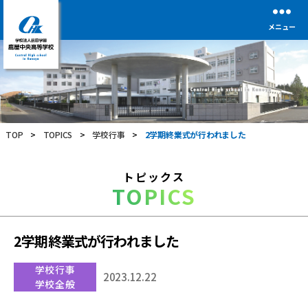
メニュー
学
校
法
人
前
TOP
>
TOPICS
>
学校行事
>
2学期終業式が行われました
田
学
園
トピックス
鹿
TOPICS
屋
中
央
高
2学期終業式が行われました
等
学
学校行事
校
2023.12.22
学校全般