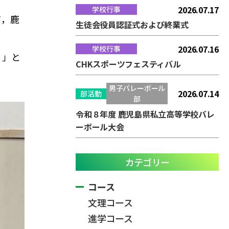
2026.07.17
学校行事
て，鹿
生徒会役員認証式および終業式
2026.07.16
学校行事
。」と
CHKスポーツフェスティバル
男子バレーボール
2026.07.14
部活動
部
令和８年度 鹿児島県私立高等学校バレ
ーボール大会
カテゴリー
コース
文理コース
進学コース