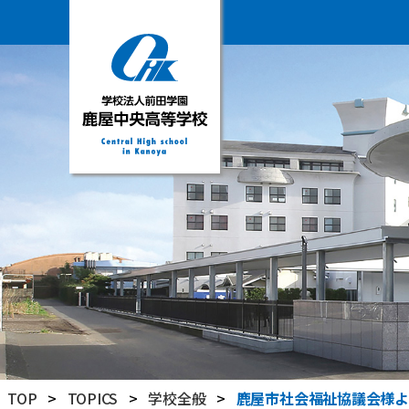
学
校
法
人
前
田
学
園
鹿
屋
中
央
高
TOP
>
TOPICS
>
学校全般
>
鹿屋市社会福祉協議会様よ
等