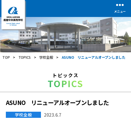
メニュー
学
校
法
人
前
TOP
>
TOPICS
>
学校全般
>
ASUNO リニューアルオープンしました
田
学
園
トピックス
鹿
TOPICS
屋
中
央
高
ASUNO リニューアルオープンしました
等
学
学校全般
2023.6.7
校