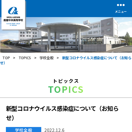
メニュー
学
校
法
人
前
TOP
>
TOPICS
>
学校全般
>
新型コロナウイルス感染症について（お知ら
田
せ）
学
園
鹿
トピックス
屋
TOPICS
中
央
高
等
新型コロナウイルス感染症について（お知ら
学
せ）
校
学校全般
2022.12.6