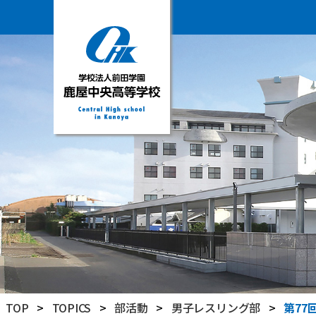
学
校
法
人
前
田
学
園
鹿
屋
中
央
高
TOP
>
TOPICS
>
部活動
>
男子レスリング部
>
第77
等