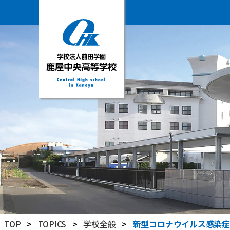
学
校
法
人
前
田
学
園
鹿
屋
中
央
高
TOP
>
TOPICS
>
学校全般
>
新型コロナウイルス感染症
等