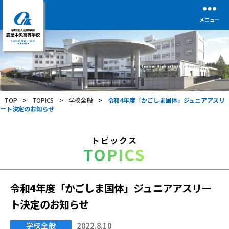
メニュー
学
校
法
人
前
TOP
>
TOPICS
>
学校全般
>
令和4年度「かごしま国体」ジュニアアスリ
田
ート決定のお知らせ
学
園
鹿
トピックス
屋
TOPICS
中
央
高
等
令和4年度「かごしま国体」ジュニアアスリー
学
ト決定のお知らせ
校
学校全般
2022.8.10