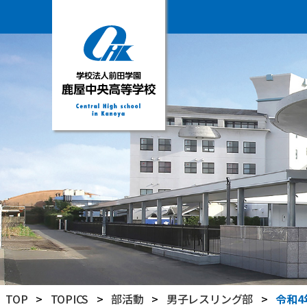
学
校
法
人
前
田
学
園
鹿
屋
中
央
高
TOP
>
TOPICS
>
部活動
>
男子レスリング部
>
令和
等